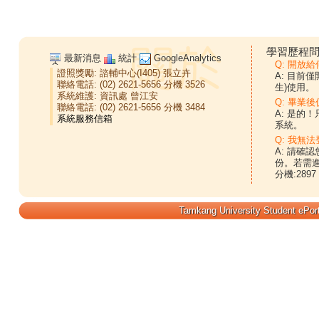
學習歷程問
最新消息
統計
GoogleAnalytics
Q: 開放
證照獎勵:
諮輔中心(I405)
張立卉
A: 目前
聯絡電話: (02) 2621-5656 分機 3526
生)使用。
系統維護:
資訊處
曾江安
Q: 畢業
聯絡電話: (02) 2621-5656 分機 3484
A: 是的
系統。
Q: 我無法
A: 請確
份。若需
分機:2897
Tamkang University Student ePort