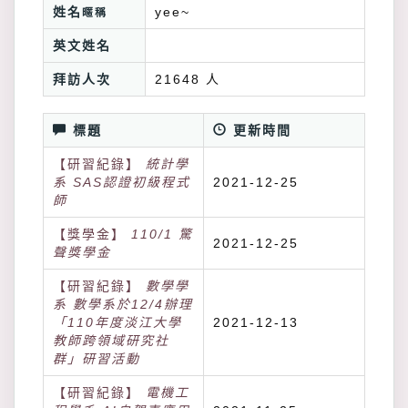
姓名
yee~
暱稱
英文姓名
拜訪人次
21648 人
標題
更新時間
【研習紀錄】
統計學
系 SAS認證初級程式
2021-12-25
師
【獎學金】
110/1 驚
2021-12-25
聲獎學金
【研習紀錄】
數學學
系 數學系於12/4辦理
「110年度淡江大學
2021-12-13
教師跨領域研究社
群」研習活動
【研習紀錄】
電機工