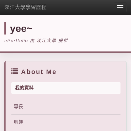
淡江大學學習歷程
Togg
navig
yee~
ePortfolio 由
淡江大學
提供
About Me
我的資料
專長
興趣