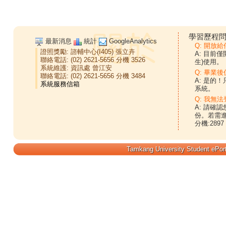
學習歷程問
最新消息
統計
GoogleAnalytics
Q: 開放
證照獎勵:
諮輔中心(I405)
張立卉
A: 目前
聯絡電話: (02) 2621-5656 分機 3526
生)使用。
系統維護:
資訊處
曾江安
Q: 畢業
聯絡電話: (02) 2621-5656 分機 3484
A: 是的
系統。
Q: 我無法
A: 請確
份。若需
分機:2897
Tamkang University Student ePort