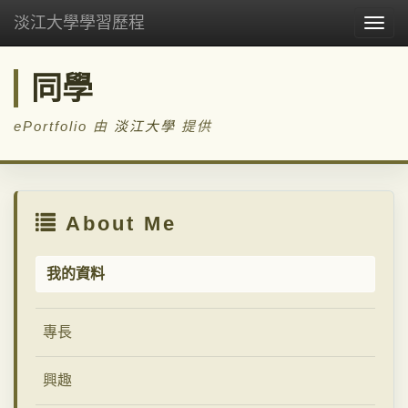
淡江大學學習歷程
Togg
navig
同學
ePortfolio 由
淡江大學
提供
About Me
我的資料
專長
興趣