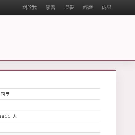
關於我
學習
榮譽
經歷
成果
李同學
8811 人