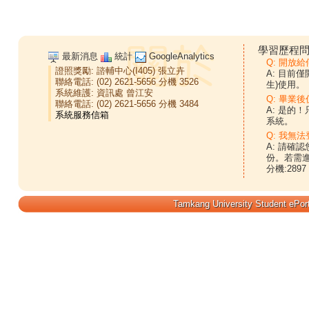
學習歷程問
最新消息
統計
GoogleAnalytics
Q: 開放
證照獎勵:
諮輔中心(I405)
張立卉
A: 目前
聯絡電話: (02) 2621-5656 分機 3526
生)使用。
系統維護:
資訊處
曾江安
Q: 畢業
聯絡電話: (02) 2621-5656 分機 3484
A: 是的
系統。
Q: 我無法
A: 請確
份。若需
分機:2897
Tamkang University Student ePort