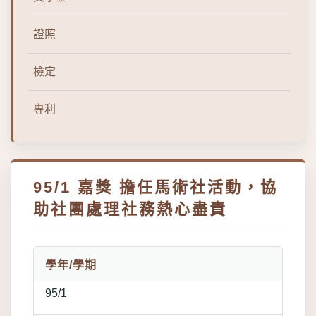
證照
檢定
專利
95/1 嘉獎 擔任馬術社活動，協
助社團處理社務熱心盡責
學年/學期
95/1