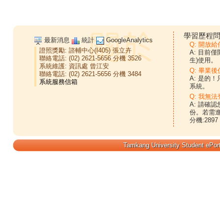
學習歷程問
最新消息
統計
GoogleAnalytics
Q: 開放
證照獎勵:
諮輔中心(I405)
張立卉
A: 目前
聯絡電話: (02) 2621-5656 分機 3526
生)使用。
系統維護:
資訊處
曾江安
Q: 畢業
聯絡電話: (02) 2621-5656 分機 3484
A: 是的
系統。
Q: 我無法
A: 請確
份。若需
分機:2897
Tamkang University Student ePort