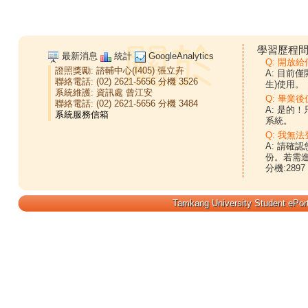
學習歷程問
最新消息
統計
GoogleAnalytics
Q: 開放
證照獎勵:
諮輔中心(I405)
張立卉
A: 目前
聯絡電話: (02) 2621-5656 分機 3526
生)使用。
系統維護:
資訊處
曾江安
Q: 畢業
聯絡電話: (02) 2621-5656 分機 3484
A: 是的
系統。
Q: 我無法
A: 請確
份。若需
分機:2897
Tamkang University Student ePort