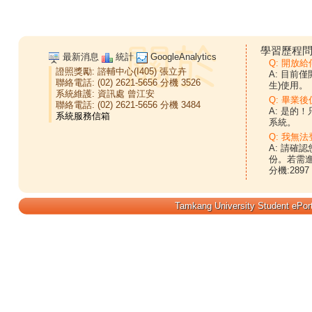
學習歷程問
最新消息
統計
GoogleAnalytics
Q: 開放
證照獎勵:
諮輔中心(I405)
張立卉
A: 目前
聯絡電話: (02) 2621-5656 分機 3526
生)使用。
系統維護:
資訊處
曾江安
Q: 畢業
聯絡電話: (02) 2621-5656 分機 3484
A: 是的
系統。
Q: 我無法
A: 請確
份。若需
分機:2897
Tamkang University Student ePort