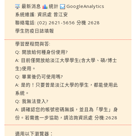
最新消息
統計
GoogleAnalytics
系統維護:
資訊處
曾江安
聯絡電話: (02) 2621-5656 分機 2628
學生防疫日誌填報
學習歷程問與答:
Q: 開放給何種身份使用?
A: 目前僅開放給淡江大學學生(含大學、碩/博士
生)使用。
Q: 畢業後仍可使用嗎?
A: 是的！只要曾是淡江大學的學生，都能使用此
系統。
Q: 我無法登入?
A: 請確認您的帳號密碼無誤，並且為「學生」身
份。若需進一步協助，請洽詢資訊處 分機:2628
適用以下瀏覽器：