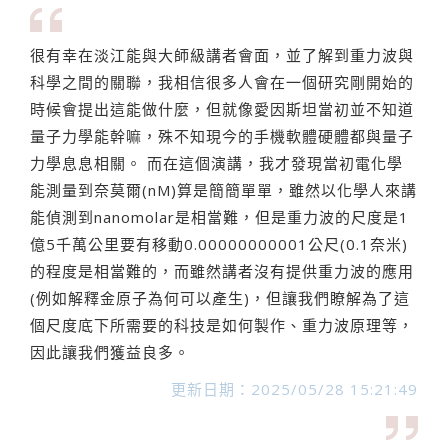
很有幸在淡江能與大師級講者會面，並了解到重力波與
科學之間的關聯，我相信很多人會在一個研究剛開始的
時候會提出這能做什麼，但就像愛因斯坦當初並不知道
量子力學能幹嘛，殊不知現今的手機軟體硬體都與量子
力學息息相關。 而在這個演講，我才發現當初電化學
能測量到奈莫爾(nM)算是簡簡單單，雖然以化學人來講
能偵測到nanomolar是相當難，但是重力波的尺度是1
億5千萬公里要有移動0.00000000001公尺(0.1奈米)
的程度是相當難的，而雖然講者沒有提供重力波的應用
(例如解釋金原子為何可以產生)，但讓我們瞭解為了這
個尺度底下所需要的科技是如何製作、重力波原理等，
因此讓我們獲益良多。
更新日期：2025/05/28 15:21:49