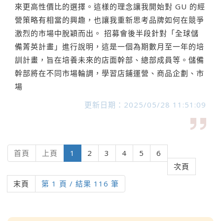
來更高性價比的選擇。這樣的理念讓我開始對 GU 的經
營策略有相當的興趣，也讓我重新思考品牌如何在競爭
激烈的市場中脫穎而出。 招募會後半段針對「全球儲
備菁英計畫」進行說明，這是一個為期數月至一年的培
訓計畫，旨在培養未來的店面幹部、總部成員等。儲備
幹部將在不同市場輪調，學習店鋪運營、商品企劃、市
場
更新日期：2025/05/28 11:51:09
(current)
首頁
上頁
1
2
3
4
5
6
次頁
末頁
第 1 頁 / 結果 116 筆