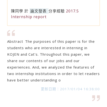
陳同學
於
論文發表
分享經驗
2017.5
Internship report
Abstract The purposes of this paper is for the
students who are interested in interning in
KOJEN and Cat’s. Throughout this paper, we
share our contents of our jobs and our
experiences. And, we analyzed the features of
two internship institutions in order to let readers
have better understanding o
更新日期：2017/01/04 16:38:00