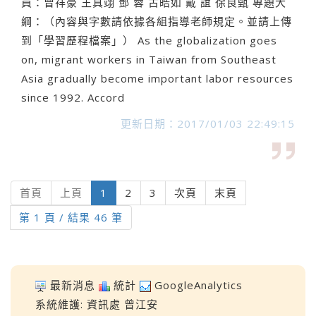
員：曾祥豪 王真翊 鄧 蓉 古皓如 戴 誼 徐良甄 專題大
綱：（內容與字數請依據各組指導老師規定。並請上傳
到「學習歷程檔案」） As the globalization goes
on, migrant workers in Taiwan from Southeast
Asia gradually become important labor resources
since 1992. Accord
更新日期：2017/01/03 22:49:15
(current)
首頁
上頁
1
2
3
次頁
末頁
第 1 頁 / 結果 46 筆
最新消息
統計
GoogleAnalytics
系統維護:
資訊處
曾江安