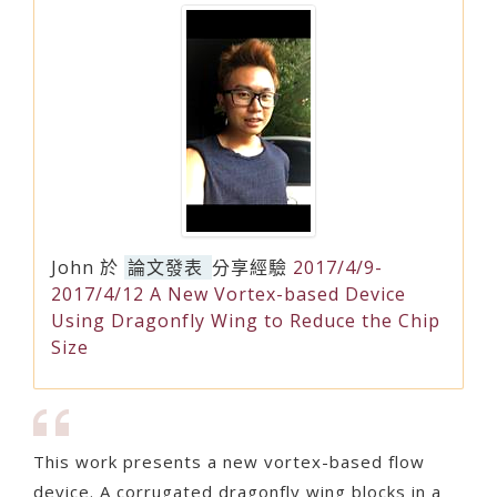
John
於
論文發表
分享經驗
2017/4/9-
2017/4/12 A New Vortex-based Device
Using Dragonfly Wing to Reduce the Chip
Size
This work presents a new vortex-based flow
device. A corrugated dragonfly wing blocks in a