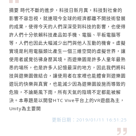
摘要 時代不斷的進步，科技日新月異，科技對社會的
影響不容忽視，就連現今全球的經濟都離不開技術發展
的成果，使得今天的人們深深受到科技的影響，也使得
許人們十分依賴科技產品如手機、電腦、平板電腦等
等，人們也因此大幅減少出門與他人互動的機會。虛擬
實境是利用電腦類比產生一個三維空間的虛擬世界，讓
使用者感覺彷彿身歷其境。而遊樂園是許多人童年最熟
悉的場所，也是許多人記憶最深的地方，因此我們將科
技與遊樂園做結合，讓使用者在家裡也能體會到遊樂園
遊玩的快樂與真實，也能減少因為遊樂園設施而導致的
危險，不論颳風下雨，所有天氣的陰晴不定都能被解
決。本專題是以開發HTC Vive平台上的VR遊戲為主，
Unity為主要開
更新日期：2019/01/11 16:51:25