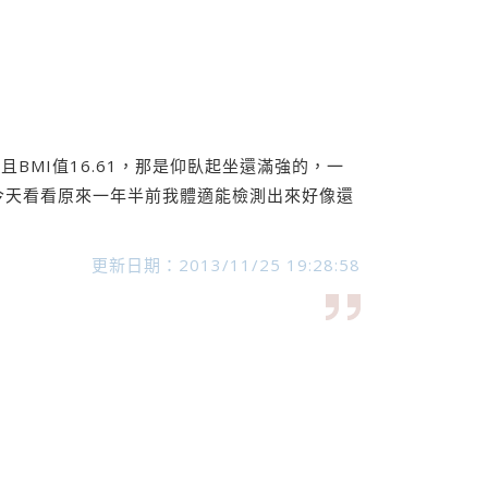
BMI值16.61，那是仰臥起坐還滿強的，一
今天看看原來一年半前我體適能檢測出來好像還
更新日期：2013/11/25 19:28:58