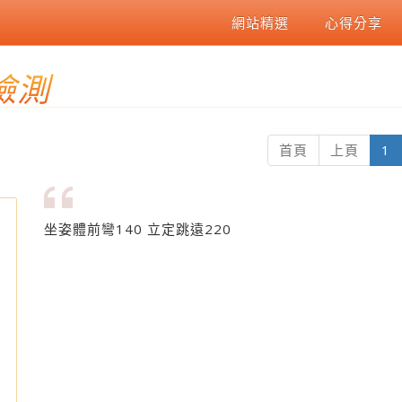
網站精選
心得分享
檢測
(
首頁
上頁
1
坐姿體前彎140 立定跳遠220