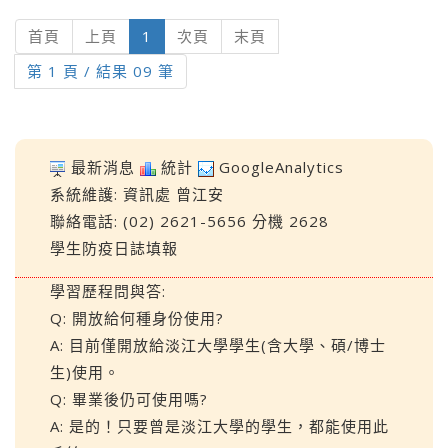
(current)
首頁
上頁
1
次頁
末頁
第 1 頁 / 結果 09 筆
最新消息
統計
GoogleAnalytics
系統維護:
資訊處
曾江安
聯絡電話: (02) 2621-5656 分機 2628
學生防疫日誌填報
學習歷程問與答:
Q: 開放給何種身份使用?
A: 目前僅開放給淡江大學學生(含大學、碩/博士
生)使用。
Q: 畢業後仍可使用嗎?
A: 是的！只要曾是淡江大學的學生，都能使用此