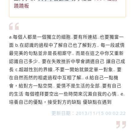
蹺蹺板
a.每個人都是一個獨立的細胞..要有所連結..也要獨當一
面 b.在認識的過程中了解自己也了解對方.. 每一段感情
最完美的句點並非是長相廝守.. 而是在這之中你又重新
認識自己多少.. 要在失敗挫折中學會調適自己 讓自己成
長 c.超越性別的界線..不要一開始就鎖定單一對象.. 要
在自然而然的相處過程中互相了解.. d.給自己一點機
會，給對方一點空間.. 愛情不是生活的全部..要有自己
的生活 每個禮拜要空出一些時間來沉澱自我的心情.. e.
培養自己的優點，接受對方的缺點 優缺點在遇到
更新日期：2013/11/15 00:02:22