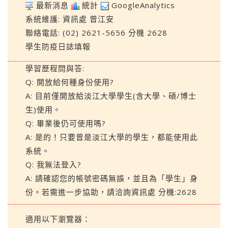
最新消息
統計
GoogleAnalytics
系統維護:
資訊處
曾江安
聯絡電話: (02) 2621-5656 分機 2628
學生防疫日誌填報
學習歷程問與答:
Q: 開放給何種身份使用?
A: 目前僅開放給淡江大學學生(含大學、碩/博士
生)使用。
Q: 畢業後仍可使用嗎?
A: 是的！只要曾是淡江大學的學生，都能使用此
系統。
Q: 我無法登入?
A: 請確認您的帳號密碼無誤，並且為「學生」身
份。若需進一步協助，請洽詢資訊處 分機:2628
適用以下瀏覽器：