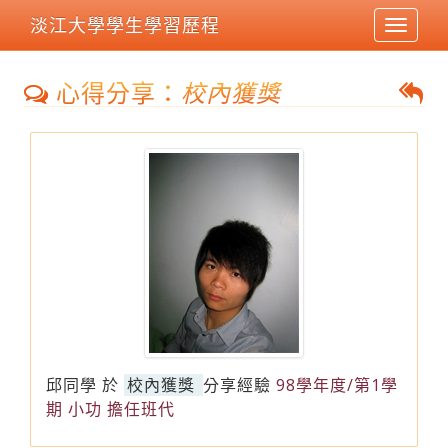
淡江大學學生學習歷程
Toggle
navigat
心得分享：
校內獲獎
邱同學
於
校內獲獎
分享經驗
98學年度/第1學
期 小功 擔任班代