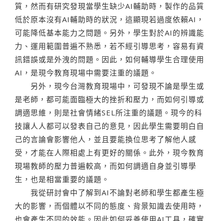
質，然而有研究發現當學生缺少AI輔助時，製作的品質
低於原本沒有AI輔助時的狀況，這顯現若過度依賴AI，
可能降低基本能力之問題。另外，學生對於AI的辨識能
力、運用範圍普遍不熟悉，若不經引導思考，容易有資
訊錯誤或是外洩的問題。因此，如何輔導學生合理使用
AI，是現今教育現場中需要注重的議題。
另外，現今台灣教育現場中，可發現不論是學生或
是老師，都可能面臨極大的挫折和壓力，而如何引導或
調適思維，則是社會情緒SEL所注重的議題。現今的科
技讓人人都可以發表自己的意見，因此學生需要明白自
己的言論會影響他人，並且要能換位思考了解他人感
受，才能在人際相處上有更好的關係。此外，現今教育
現場教師的壓力普遍較高，而如何調適自身並引導學
生，也是相當重要的議題。
我從研討會中了解到AI不論對老師和學生都產生極
大的影響，而個體以不同的態度、背景知識去使用時，
也會產生不同的效能。因此如何妥善使用AI工具，確實