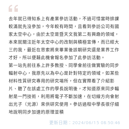
去年就已得知系上有產業參訪活動，不過可惜當時排課
較滿就先沒參加，今年較有時間，且看到參訪公司有國
家太空中心，由於太空是暨天文我第二有興趣的領域，
本來就關注近年太空中心的改制與積極宣傳，而已經大
三的我，最近在思索將來畢業後該朝研究還是業界工作
才好，所以便藉此機會報名參加了此參訪活動。
第一站先前往系上許多教授、同學會前往做實驗的同步
輻射中心，我原先以為中心是針對特定的領域，如某些
材料性質研究專用的研究場所，但在實際看了介紹影
片、聽了在該處工作的學長說明後，才知道原來同步輻
射是一門技術，利用將電子不斷加速，在切線方向會射
出光子（光源）來供研究使用。參訪過程中學長很仔細
地說明同步加速的原理並積
更新日期：2024/06/15 08:50:46