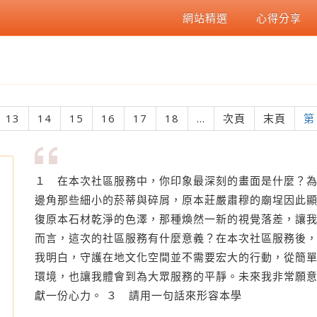
網站精選
心得分享
13
14
15
16
17
18
...
次頁
末頁
第
１ 在本次社區服務中，你印象最深刻的畫面是什麼？為
邊角那些細小的菸蒂與碎屑，原本莊嚴肅穆的廟埕因此
復原本石材乾淨的色澤，那種煥然一新的視覺落差，讓我
而言，這次的社區服務有什麼意義？在本次社區服務後，
我明白，守護在地文化空間並不需要宏大的行動，從簡
環境，也讓我體會到為大眾服務的平靜。未來我非常願
獻一份心力。 ３ 請用一句話來形容本學