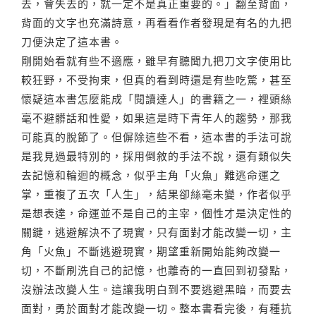
去，會失去的，就一定不是真正重要的。」翻至背面，
背面的文字也充滿詩意，再看看作者發現是有名的九把
刀便決定了這本書。
剛開始看就有些不適應，雖早有聽聞九把刀文字使用比
較狂野，不受拘束，但真的看到時還是有些吃驚，甚至
懷疑這本書怎麼能成「閱讀達人」的書籍之一，裡頭絲
毫不避髒話和性愛，如果這是時下青年人的趨勢，那我
可能真的脫節了。但偋除這些不看，這本書的手法可說
是我見過最特別的，採用倒敘的手法不說，還有類似失
去記憶和輪迴的概念，似乎主角「火魚」難逃命運之
掌，重複了五次「人生」，結果卻絲毫未變，作者似乎
是想表達，命運並不是自己的主宰，個性才是決定性的
關鍵，逃避解決不了現實，只有面對才能改變一切，主
角「火魚」不斷逃避現實，期望重新開始能夠改變一
切，不斷刷洗自己的記憶，也離奇的一直回到初發點，
沒辦法改變人生。這讓我明白到不要逃避黑暗，而要去
面對，勇於面對才能改變一切。整本書看完後，有種抗