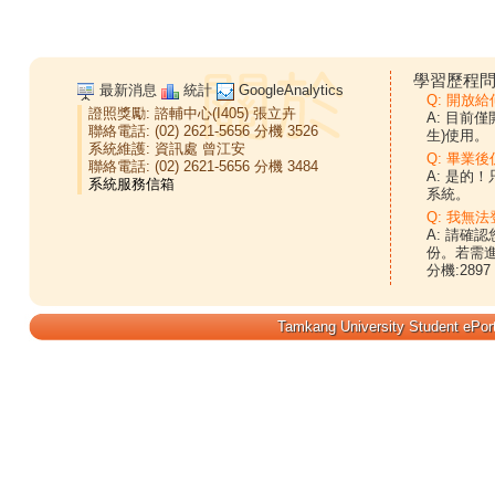
學習歷程問
最新消息
統計
GoogleAnalytics
Q: 開放
證照獎勵:
諮輔中心(I405)
張立卉
A: 目前
聯絡電話: (02) 2621-5656 分機 3526
生)使用。
系統維護:
資訊處
曾江安
Q: 畢業
聯絡電話: (02) 2621-5656 分機 3484
A: 是的
系統。
Q: 我無法
A: 請確
份。若需
分機:2897
Tamkang University Student ePort