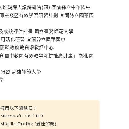
蘭縣入班觀課與議課研習(四) 宜蘭縣立中華國中
新進教師座談暨有效學習研習計劃 宜蘭縣立國華國
學試辦及成效評估計畫 國立臺灣師範大學
營應用活化研習 宜蘭縣立國華國中
習 宜蘭縣政府教育處教網中心
基本教育國中教師有效教學深耕推廣計畫」 彰化師
影片研習 高雄師範大學
大學
適用以下瀏覽器：
Microsoft IE8 / IE9
Mozilla Firefox (最佳體驗)