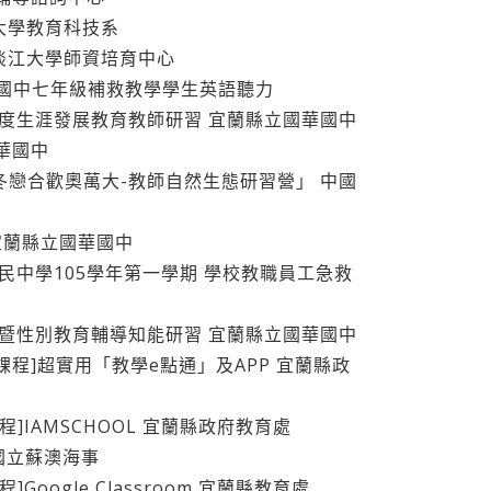
江大學教育科技系
會 淡江大學師資培育中心
略增進國中七年級補救教學學生英語聽力
5學年度生涯發展教育教師研習 宜蘭縣立國華國中
國華國中
人員「冬戀合歡奧萬大-教師自然生態研習營」 中國
導 宜蘭縣立國華國中
國華國民中學105學年第一學期 學校教職員工急救
命教育暨性別教育輔導知能研習 宜蘭縣立國華國中
研習課程]超實用「教學e點通」及APP 宜蘭縣政
課程]IAMSCHOOL 宜蘭縣政府教育處
習 國立蘇澳海事
]Google Classroom 宜蘭縣教育處