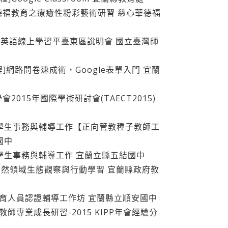
--華德福教育之療癒性粉彩藝術研習 慈心華德福
nglish英語線上學習平臺東區說明會 國立臺灣師
課程]網路問卷速成術，Google表單入門 宜蘭
學會2015年國際學術研討會(TAECT2015)
善校園學生事務與輔導工作【正向管教種子教師工
國中
善校園學生事務與輔導工作 宜蘭立縣五結國中
習-自然領域生態觀察與行動學習 宜蘭縣政府教
環境教育人員認證輔導工作坊 宜蘭縣立順安國中
年教師專業成長研習-2015 KIPP年會經驗分