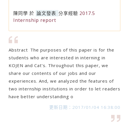
陳同學
於
論文發表
分享經驗
2017.5
Internship report
Abstract The purposes of this paper is for the
students who are interested in interning in
KOJEN and Cat’s. Throughout this paper, we
share our contents of our jobs and our
experiences. And, we analyzed the features of
two internship institutions in order to let readers
have better understanding o
更新日期：2017/01/04 16:38:00