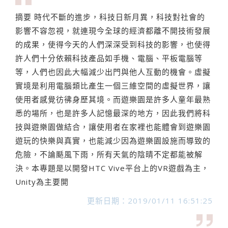
摘要 時代不斷的進步，科技日新月異，科技對社會的
影響不容忽視，就連現今全球的經濟都離不開技術發展
的成果，使得今天的人們深深受到科技的影響，也使得
許人們十分依賴科技產品如手機、電腦、平板電腦等
等，人們也因此大幅減少出門與他人互動的機會。虛擬
實境是利用電腦類比產生一個三維空間的虛擬世界，讓
使用者感覺彷彿身歷其境。而遊樂園是許多人童年最熟
悉的場所，也是許多人記憶最深的地方，因此我們將科
技與遊樂園做結合，讓使用者在家裡也能體會到遊樂園
遊玩的快樂與真實，也能減少因為遊樂園設施而導致的
危險，不論颳風下雨，所有天氣的陰晴不定都能被解
決。本專題是以開發HTC Vive平台上的VR遊戲為主，
Unity為主要開
更新日期：2019/01/11 16:51:25