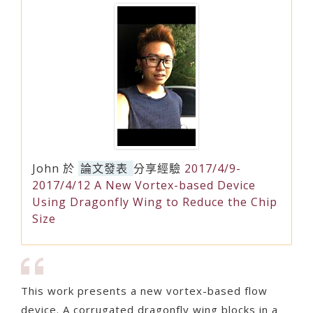
John
於
論文發表
分享經驗
2017/4/9-
2017/4/12 A New Vortex-based Device
Using Dragonfly Wing to Reduce the Chip
Size
This work presents a new vortex-based flow
device. A corrugated dragonfly wing blocks in a