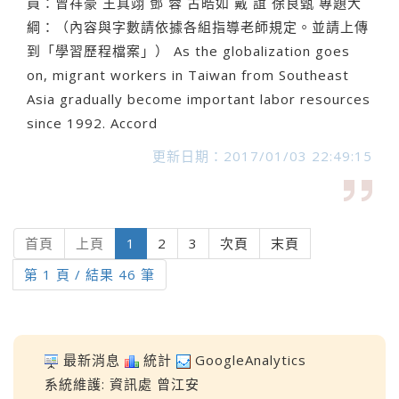
員：曾祥豪 王真翊 鄧 蓉 古皓如 戴 誼 徐良甄 專題大
綱：（內容與字數請依據各組指導老師規定。並請上傳
到「學習歷程檔案」） As the globalization goes
on, migrant workers in Taiwan from Southeast
Asia gradually become important labor resources
since 1992. Accord
更新日期：2017/01/03 22:49:15
(current)
首頁
上頁
1
2
3
次頁
末頁
第 1 頁 / 結果 46 筆
最新消息
統計
GoogleAnalytics
系統維護:
資訊處
曾江安