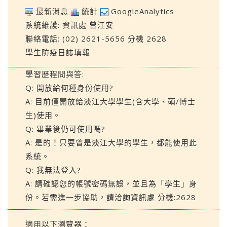
最新消息
統計
GoogleAnalytics
系統維護:
資訊處
曾江安
聯絡電話: (02) 2621-5656 分機 2628
學生防疫日誌填報
學習歷程問與答:
Q: 開放給何種身份使用?
A: 目前僅開放給淡江大學學生(含大學、碩/博士
生)使用。
Q: 畢業後仍可使用嗎?
A: 是的！只要曾是淡江大學的學生，都能使用此
系統。
Q: 我無法登入?
A: 請確認您的帳號密碼無誤，並且為「學生」身
份。若需進一步協助，請洽詢資訊處 分機:2628
適用以下瀏覽器：