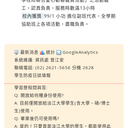
學校際聯合愛心勸募義賣活動」之活動義
工，認真負責，服務時數滿13小時
校內獲獎
99/1 小功 擔任副班代表，全學期
協助班上各項活動，盡職負責。
最新消息
統計
GoogleAnalytics
系統維護:
資訊處
曾江安
聯絡電話: (02) 2621-5656 分機 2628
學生防疫日誌填報
學習歷程問與答:
Q: 開放給何種身份使用?
A: 目前僅開放給淡江大學學生(含大學、碩/博士
生)使用。
Q: 畢業後仍可使用嗎?
A: 是的！只要曾是淡江大學的學生，都能使用此