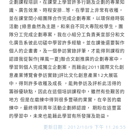
企劃課程培訓，在課堂上學習許多行銷及企劃的專業知
識、廣告效果、時程安排…等，在學習上非常有收穫，
並在課堂間小組團隊合作完成企劃專案，以環保綠時裝
活動 [綠意盎然為主題，和來自不同大專院校學生，團
隊分工完成企劃專案，我在小組分工負責美宣部分和文
化廣告系彼此切磋中學習許多經驗。並在課後還要製作
個人的企畫書，及一個參訪實錄評筆，才能得到課程的
認證我從製作[禪風一夏]聯合文創推廣的企劃專案中，
學習到個人完成獨立企劃案，而藉由[2011國際文化創
意產業博覽會參訪實錄]評比文化創意產業12大展區
中，得到許多收穫及成長 ，能夠參訪及評析此活得的
籌辦優缺點，因此在這個培訓課程中，雖然有些艱苦的
地方 但是在磨練中得到很多豐碩的果實，在辛苦的磨
練中，最終得到青年活動企劃師認證， 期盼在這豐富
的學習中，未來也能藉此學習有所發揮及助益。
更新日期：2012/10/9 下午 11:26:55