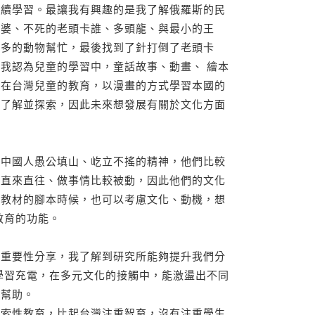
繼續學習。最讓我有興趣的是我了解俄羅斯的民
婆婆、不死的老頭卡誰、多頭龍、與最小的王
許多的動物幫忙，最後找到了針打倒了老頭卡
我認為兒童的學習中，童話故事、動畫、 繪本
為在台灣兒童的教育，以漫畫的方式學習本國的
的了解並探索，因此未來想發展有關於文化方面
起中國人愚公填山、屹立不搖的精神，他們比較
較直來直往、做事情比較被動，因此他們的文化
計教材的腳本時候，也可以考慮文化、動機，想
教育的功能。
的重要性分享，我了解到研究所能夠提升我們分
學習充電，在多元文化的接觸中，能激盪出不同
有幫助。
探索性教育，比起台灣注重智育，沒有注重學生