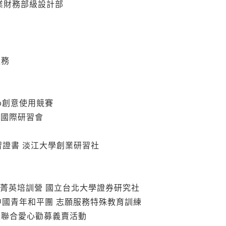
文創志業財務部級設計部
服務
lio創意使用競賽
’向國際研習會
會
-研習證書 淡江大學創業研習社
11金融菁英培訓營 國立台北大學證券研究社
財團法人中國青年和平團 志願服務特殊教育訓練
際聯合愛心勸募義賣活動