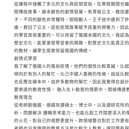
從課程中接觸了多元的文化與民間習俗，在寒假期間也
間傳說故事，繪本腳色的劇情發展。有青蛙公主、雅加
子，不同的腳色非常獨特，栩栩動人，王子途中遇到了
誰，救回了公主。這些民間故事賦予孩童的想像力，因此
的學習是很重要的，可以保留了俄國本國的文化，我認
歷史文化，能更激發學習者的興趣，對歷史文化能真正
的教材，讓學生探索保留我國的傳統。
劇情式學習
我了解了俄國人的風俗民情，他們的個性比較真誠，比
傾向於有別人的幫忙，比己中國人委婉的性格，說話比
也反應在繪本中，由許多動物的幫忙。因此我覺得在設
要表達的教育性情， 融入在卜勒普的情節中，間接傳達
教育理念
從老師劉俄國、德國攻讀碩士、博士中，以及讀研究所
析、問題解決 邏輯思考能力，也能比起工作間更深入的
的火花，對自己的視野更提升，跨領域整合對於工作更
老師也分享俄國的教育方法是比較全人教育，讓同學有