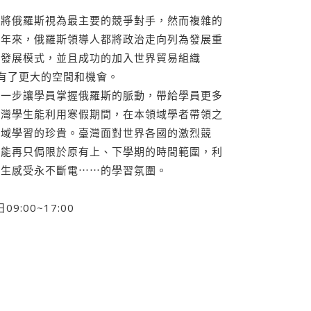
不將俄羅斯視為最主要的競爭對手，然而複雜的
近年來，俄羅斯領導人都將政治走向列為發展重
的發展模式，並且成功的加入世界貿易組織
展有了更大的空間和機會。
進一步讓學員掌握俄羅斯的脈動，帶給學員更多
台灣學生能利用寒假期間，在本領域學者帶領之
領域學習的珍貴。臺灣面對世界各國的激烈競
不能再只侷限於原有上、下學期的時間範圍，利
學生感受永不斷電⋯⋯的學習氛圍。
9:00~17:00