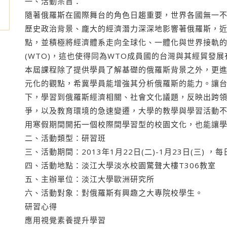
一、活動宗旨：
隨著俄羅斯在國際舞台的角色日趨重要，世界各國無一
歷史政治背景、龐大的經濟潛力深深地影響著俄羅斯，
點，並積極將經濟體系走向全球化、一體化與世界接軌
(WTO)，這也使得同為WTO成員國的台灣與其經貿發
本屆課程除了提供學員了解基礎的俄羅斯背景之外，更
元化的觀點，希冀學員能增強其分析俄羅斯的能力。讓
下，學習到俄羅斯經濟相關、社會文化議題，反映出跨
爭，以及教育環境的急速變遷，大學的教學與學習活動
用寒假期間開拓一個校際間學習型的校園文化，也能讓
二、活動類型：研習班
三、活動期間：2013年1月22日(二)-1月23日(三) ，每日0
四、活動地點：淡江大學淡水校園驚聲大樓T306教室
五、主辦單位：淡江大學歐洲研究所
六、活動對象：對俄羅斯有興趣之大專院校學生。
研習心得
應用視覺素養提升學習