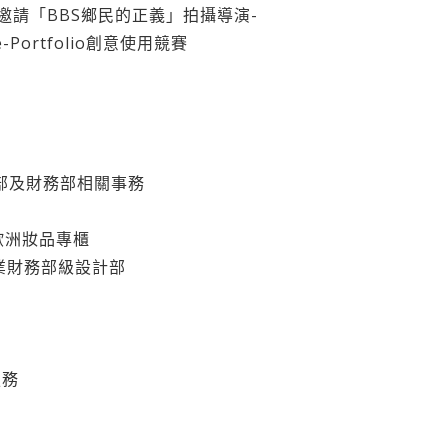
邀請「BBS鄉民的正義」拍攝導演-
e-Portfolio創意使用競賽
 設計部及財務部相關事務
妮歐洲妝品專櫃
文創志業財務部級設計部
服務