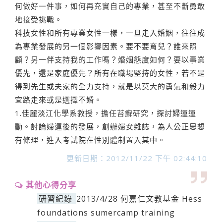
何做好一件事，如何再充實自己的專業，甚至不斷勇敢
地接受挑戰。
科技女性和所有專業女性一樣，一旦走入婚姻，往往成
為專業發展的另一個影響因素。要不要育兒？誰來照
顧？另一伴支持我的工作嗎？婚姻態度如何？要以事業
優先，還是家庭優先？所有在職場堅持的女性，若不是
得到先生或夫家的全力支持，就是以莫大的勇氣和毅力
宜路走來或是選擇不婚。
1.佳麗淡江化學系教授，擔任苔癬研究，探討婦運運
動。討論婦運後的發展，創辦婦女雜誌，為人公正思想
有條理，進入考試院在性別體制置入其中。
更新日期：2012/11/22 下午 02:44:10
其他心得分享
研習紀錄
2013/4/28 何嘉仁文教基金 Hess
foundations sumercamp training