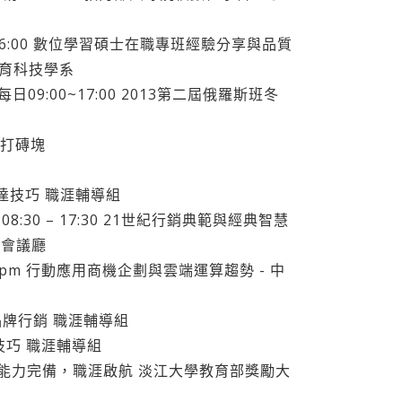
01/24 16:00 數位學習碩士在職專班經驗分享與品質
教育科技學系
，每日09:00~17:00 2013第二屆俄羅斯班冬
ED打磚塊
表達技巧 職涯輔導組
8:30 – 17:30 21世紀行銷典範與經典智慧
際會議廳
3:00pm 行動應用商機企劃與雲端運算趨勢 - 中
造自我品牌行銷 職涯輔導組
面試技巧 職涯輔導組
子計畫2-4能力完備，職涯啟航 淡江大學教育部獎勵大