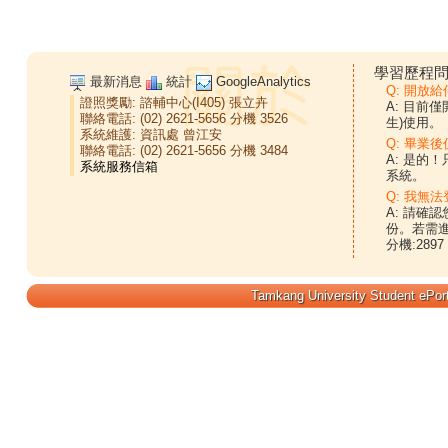
學習歷程問
最新消息
統計
GoogleAnalytics
Q: 開放
證照獎勵:
諮輔中心(I405)
張立卉
A: 目前
聯絡電話: (02) 2621-5656 分機 3526
生)使用。
系統維護:
資訊處
曾江安
Q: 畢業
聯絡電話: (02) 2621-5656 分機 3484
A: 是的
系統。
Q: 我無法
A: 請確
份。若需
分機:2897
Tamkang University Student ePort