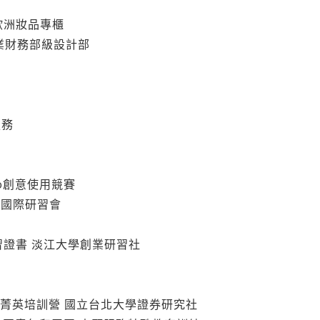
妮歐洲妝品專櫃
文創志業財務部級設計部
服務
lio創意使用競賽
’向國際研習會
會
-研習證書 淡江大學創業研習社
11金融菁英培訓營 國立台北大學證券研究社