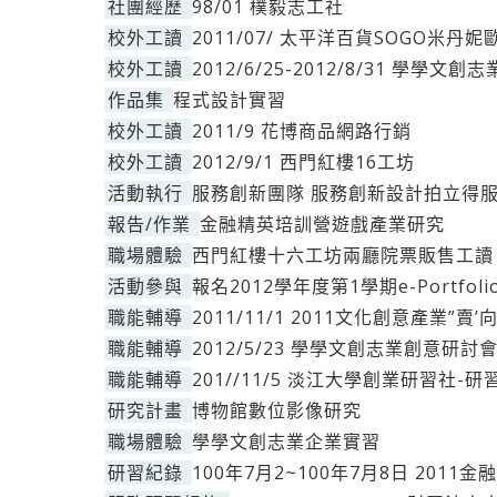
社團經歷
98/01 樸毅志工社
校外工讀
2011/07/ 太平洋百貨SOGO米丹
校外工讀
2012/6/25-2012/8/31 學學
作品集
程式設計實習
校外工讀
2011/9 花博商品網路行銷
校外工讀
2012/9/1 西門紅樓16工坊
活動執行
服務創新團隊 服務創新設計拍立得
報告/作業
金融精英培訓營遊戲產業研究
職場體驗
西門紅樓十六工坊兩廳院票販售工讀
活動參與
報名2012學年度第1學期e-Portfo
職能輔導
2011/11/1 2011文化創意產業”賣
職能輔導
2012/5/23 學學文創志業創意研討
職能輔導
201//11/5 淡江大學創業研習社
研究計畫
博物館數位影像研究
職場體驗
學學文創志業企業實習
研習紀錄
100年7月2~100年7月8日 20