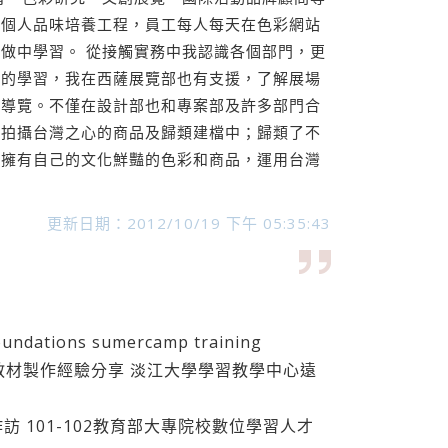
助個人品味培養工程，員工每人每天在色彩網站
做中學習。 從接觸實務中我認識各個部門，更
學的學習，我在西薩展覽部也有支援，了解展場
的導覽。不僅在設計部也和專案部及許多部門合
在拍攝台灣之心的商品及歸類建檔中；歸類了不
何擁有自己的文化鮮豔的色彩和商品，運用台灣
更新日期：2012/10/19 下午 05:35:43
dations sumercamp training
數位教材製作經驗分享 淡江大學學習教學中心遠
作訪 101-102教育部大專院校數位學習人才