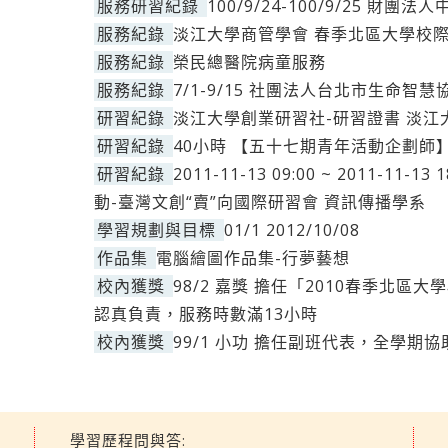
服務研習紀錄
100/9/24-100/9/25 
服務紀錄
淡江大學商管學會 春季北區大學校
服務紀錄
榮民總醫院病童服務
服務紀錄
7/1-9/15 社團法人台北市生命
研習紀錄
淡江大學創業研習社-研習證書 淡江
研習紀錄
40小時 【五十七期青年活動企劃師
研習紀錄
2011-11-13 09:00 ~ 2011-
動-臺灣文創“賣”向國際研習會 資訊傳播學系
學習規劃與目標
01/1 2012/10/08
作品集
電腦繪圖作品集-行夢藝想
校內獲獎
98/2 嘉獎 擔任「2010春季北
認真負責，服務時數滿13小時
校內獲獎
99/1 小功 擔任副班代表，全學
學習歷程問與答: