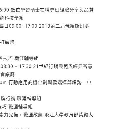
01/24 16:00 數位學習碩士在職專班經驗分享與品質
教育科技學系
，每日09:00~17:00 2013第二屆俄羅斯班冬
ED打磚塊
表達技巧 職涯輔導組
8:30 – 17:30 21世紀行銷典範與經典智慧
際會議廳
3:00pm 行動應用商機企劃與雲端運算趨勢 - 中
造自我品牌行銷 職涯輔導組
面試技巧 職涯輔導組
子計畫2-4能力完備，職涯啟航 淡江大學教育部獎勵大