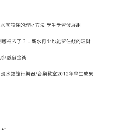
次領薪水就該懂的理財方法 學生學習發展組
錢都花到哪裡去了？：薪水再少也能留住錢的理財
能存的無感儲金術
教室 淡水鉉籈行樂器/音樂教室2012年學生成果