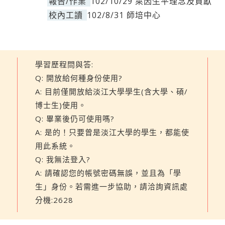
報告/作業
102/10/29 萊因生平理念及貢獻
校內工讀
102/8/31 師培中心
學習歷程問與答:
Q: 開放給何種身份使用?
A: 目前僅開放給淡江大學學生(含大學、碩/
博士生)使用。
Q: 畢業後仍可使用嗎?
A: 是的！只要曾是淡江大學的學生，都能使
用此系統。
Q: 我無法登入?
A: 請確認您的帳號密碼無誤，並且為「學
生」身份。若需進一步協助，請洽詢資訊處
分機:2628