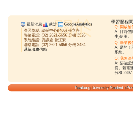
學習歷程問
最新消息
統計
GoogleAnalytics
Q: 開放
證照獎勵:
諮輔中心(I405)
張立卉
A: 目前
聯絡電話: (02) 2621-5656 分機 3526
生)使用。
系統維護:
資訊處
曾江安
Q: 畢業
聯絡電話: (02) 2621-5656 分機 3484
A: 是的
系統。
Q: 我無法
A: 請確
份。若需
分機:2897
Tamkang University Student ePort