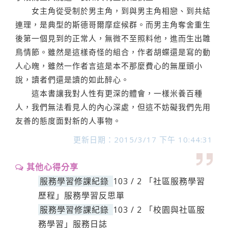
女主角從受制於男主角，到與男主角相戀、到共結
連理，是典型的斯德哥爾摩症候群。而男主角奪舍重生
後第一個見到的正常人，無微不至照料他，進而生出雛
鳥情節。雖然是這樣奇怪的組合，作者胡蝶還是寫的動
人心魄，雖然一作者言這是本不那麼費心的無厘頭小
說，讀者們還是讀的如此醉心。
這本書讓我對人性有更深的體會，一樣米養百種
人，我們無法看見人的內心深處，但這不妨礙我們先用
友善的態度面對新的人事物。
更新日期：2015/3/17 下午 10:44:31
其他心得分享
服務學習修課紀錄
103 / 2 「社區服務學習
歷程」服務學習反思單
服務學習修課紀錄
103 / 2 「校園與社區服
務學習」服務日誌