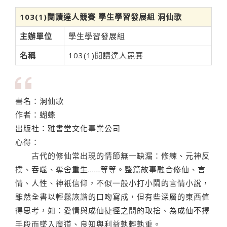
103(1)閱讀達人競賽 學生學習發展組 洞仙歌
主辦單位
學生學習發展組
名稱
103(1)閱讀達人競賽
書名：洞仙歌
作者：蝴蝶
出版社：雅書堂文化事業公司
心得：
古代的修仙常出現的情節無一缺漏：修練、元神反
撲、吞噬、奪舍重生......等等。整篇故事融合修仙、言
情、人性、神衹信仰，不似一般小打小鬧的言情小說，
雖然全書以輕鬆詼諧的口吻寫成，但有些深層的東西值
得思考，如：愛情與成仙捷徑之間的取捨、為成仙不擇
手段而墜入魔道、良知與利益孰輕孰重。