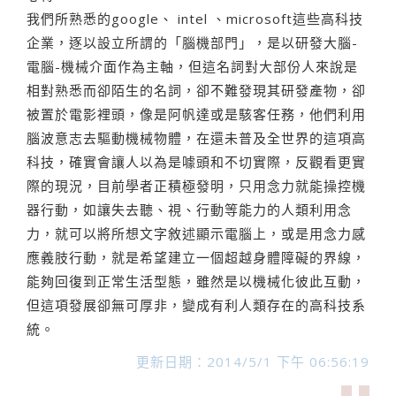
我們所熟悉的google、 intel 、microsoft這些高科技
企業，逐以設立所謂的「腦機部門」，是以研發大腦-
電腦-機械介面作為主軸，但這名詞對大部份人來說是
相對熟悉而卻陌生的名詞，卻不難發現其研發產物，卻
被置於電影裡頭，像是阿帆達或是駭客任務，他們利用
腦波意志去驅動機械物體，在還未普及全世界的這項高
科技，確實會讓人以為是噱頭和不切實際，反觀看更實
際的現況，目前學者正積極發明，只用念力就能操控機
器行動，如讓失去聽、視、行動等能力的人類利用念
力，就可以將所想文字敘述顯示電腦上，或是用念力感
應義肢行動，就是希望建立一個超越身體障礙的界線，
能夠回復到正常生活型態，雖然是以機械化彼此互動，
但這項發展卻無可厚非，變成有利人類存在的高科技系
統。
更新日期：2014/5/1 下午 06:56:19