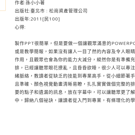
作者:孫小小著
出版社:臺北市 : 松崗資產管理公司
出版年:2011[民100]
心得:
製作PPT很簡單，但是要做一個讓觀眾滿意的POWERP
或是教學簡報，如果沒有讓人一目了然的內容及令人眼
作用，且觀眾也會為你的能力大減分，縱然你是有準備
排，已經讓聽眾眼花撩亂，且昏昏欲睡，很少人可以專
緒脈絡，教讀者從缺乏的技能到專業高手，從小細節著
且準確、顏色視覺動畫清晰易瞭，扎扎實實做個完整的排
要的點子和遺漏的訊息，放在字幕中，可以讓聽眾更了
中，歸納八個祕訣，讓讀者從入門到專業，有條理化的