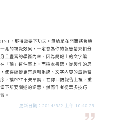
OINT，那得需要下功夫。無論是在開商務會議
睛一亮的視覺效果，一定會為你的報告帶來扣分
充分且豐富的學術內容，因為簡報上的文字編
注在「聽」這件事上，而這本書籍，從製作的思
手，使得編排更有邏輯系統、文字內容的量適當
序，讓PPT不失單調，在你口語報告上裡，重
解當下所要闡述的涵意，然而作者從眾多技巧
學習。
更新日期：2014/5/2 上午 10:40:29