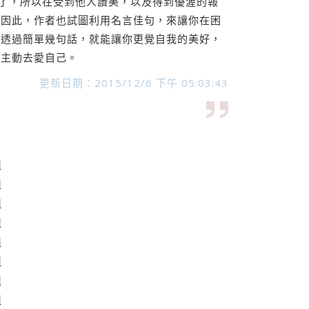
擋了，所以在受到他人讚美，以及得到優渥的報
。因此，作者也試圖利用名言佳句，來讓你在困
要透過簡單幾句話，就能讓你更覺自我的美好，
，主動去愛自己。
更新日期：2015/12/6 下午 05:03:43
組
組
組
組
組
組
組
組