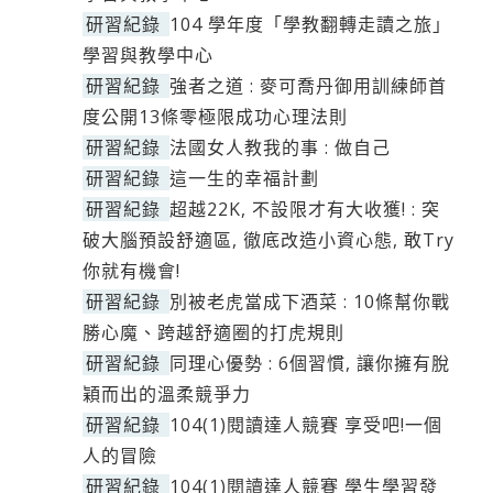
研習紀錄
104 學年度「學教翻轉走讀之旅」
學習與教學中心
研習紀錄
強者之道 : 麥可喬丹御用訓練師首
度公開13條零極限成功心理法則
研習紀錄
法國女人教我的事 : 做自己
研習紀錄
這一生的幸福計劃
研習紀錄
超越22K, 不設限才有大收獲! : 突
破大腦預設舒適區, 徹底改造小資心態, 敢Try
你就有機會!
研習紀錄
別被老虎當成下酒菜 : 10條幫你戰
勝心魔、跨越舒適圈的打虎規則
研習紀錄
同理心優勢 : 6個習慣, 讓你擁有脫
穎而出的溫柔競爭力
研習紀錄
104(1)閱讀達人競賽 享受吧!一個
人的冒險
研習紀錄
104(1)閱讀達人競賽 學生學習發