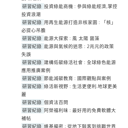
研習紀錄
投資綠能商機 : 參與綠能經濟,掌控
投資浪潮
研習紀錄
用再生能源打造非核家園 : 「核」
必提心吊膽
研習紀錄
能源大探索 : 風 太陽 菌藻
研習紀錄
能源與氣候的迷思 : 2兆元的政策
失誤
研習紀錄
建構低碳綠活社會 : 全球綠色能源
應用推廣案例
研習紀錄
節能減碳教育 : 國際觀點與案例
研習紀錄
綠活新視野 : 生活更便利.地球更美
麗
研習紀錄
個資法百問
研習紀錄
阿榮福利味 : 最好用的免費軟體大
補帖
研習紀錄
維基揭密 : 從地下駭客到挑戰世界