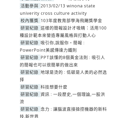
活動參與
2013/02/13 winona state
univerity cross culture activity
校內獲獎
103年度教育部學海飛颺獎學金
研習紀錄
這樣的簡報設計才吸睛：活用100
種設計範本來營造專屬風格與打動人心
研習紀錄
吸引你,說服你‧簡報 :
PowerPoint美感傳達力鐵則
研習紀錄
PPT該懂的8個黃金法則 : 吸引人
的簡報也可以很簡單的做出來
研習紀錄
地球是烫的 : 低碳是人类的必然选
择
研習紀錄
科技想要什麼
研習紀錄
資訊 : 一段歷史,一個理論,一股洪
流
研習紀錄
念力 : 讓腦波直接操控機器的新科
技.新世界