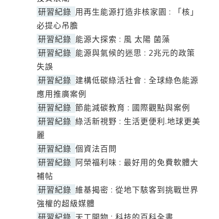
研習紀錄
用再生能源打造非核家園 : 「核」
必提心吊膽
研習紀錄
能源大探索 : 風 太陽 菌藻
研習紀錄
能源與氣候的迷思 : 2兆元的政策
失誤
研習紀錄
建構低碳綠活社會 : 全球綠色能源
應用推廣案例
研習紀錄
節能減碳教育 : 國際觀點與案例
研習紀錄
綠活新視野 : 生活更便利.地球更美
麗
研習紀錄
個資法百問
研習紀錄
阿榮福利味 : 最好用的免費軟體大
補帖
研習紀錄
維基揭密 : 從地下駭客到挑戰世界
強權的超級媒體
研習紀錄
天工開物 : 科技的百科全書