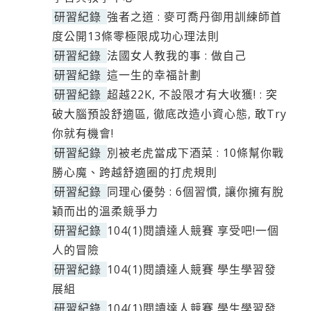
研習紀錄
強者之道 : 麥可喬丹御用訓練師首
度公開13條零極限成功心理法則
研習紀錄
法國女人教我的事 : 做自己
研習紀錄
這一生的幸福計劃
研習紀錄
超越22K, 不設限才有大收獲! : 突
破大腦預設舒適區, 徹底改造小資心態, 敢Try
你就有機會!
研習紀錄
別被老虎當成下酒菜 : 10條幫你戰
勝心魔、跨越舒適圈的打虎規則
研習紀錄
同理心優勢 : 6個習慣, 讓你擁有脫
穎而出的溫柔競爭力
研習紀錄
104(1)閱讀達人競賽 享受吧!一個
人的冒險
研習紀錄
104(1)閱讀達人競賽 學生學習發
展組
研習紀錄
104(1)閱讀達人競賽 學生學習發