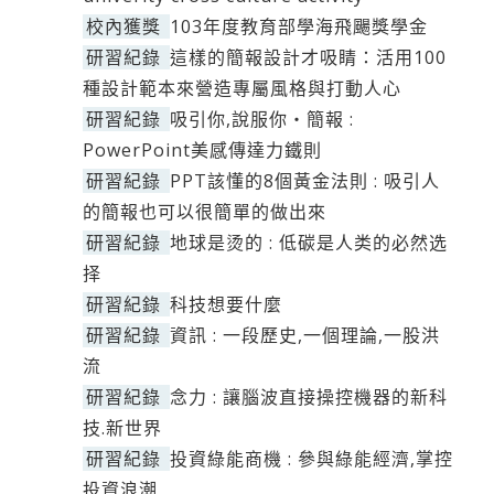
校內獲獎
103年度教育部學海飛颺獎學金
研習紀錄
這樣的簡報設計才吸睛：活用100
種設計範本來營造專屬風格與打動人心
研習紀錄
吸引你,說服你‧簡報 :
PowerPoint美感傳達力鐵則
研習紀錄
PPT該懂的8個黃金法則 : 吸引人
的簡報也可以很簡單的做出來
研習紀錄
地球是烫的 : 低碳是人类的必然选
择
研習紀錄
科技想要什麼
研習紀錄
資訊 : 一段歷史,一個理論,一股洪
流
研習紀錄
念力 : 讓腦波直接操控機器的新科
技.新世界
研習紀錄
投資綠能商機 : 參與綠能經濟,掌控
投資浪潮