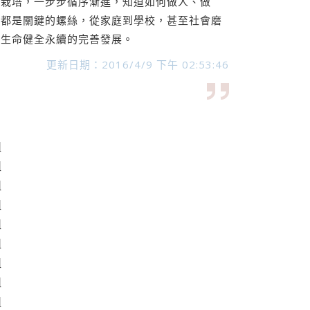
始栽培，一步步循序漸進，知道如何做人、做
，都是關鍵的螺絲，從家庭到學校，甚至社會磨
讓生命健全永續的完善發展。
更新日期：2016/4/9 下午 02:53:46
組
組
組
組
組
組
組
組
組