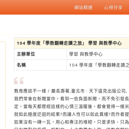
網站精選
心得分享
104 學年度「學教翻轉走讀之旅」 學習 與教學中心
主辦單位
學習 與教學中心
名稱
104 學年度「學教翻轉走讀
教育應該不一樣 / 嚴長壽著,臺北市 : 天下遠見出版公司, 2
我們常會在新聞當中，看到一些負面新聞，而不免引發
定，當每天都歷經這樣的心情三溫暖後，都會覺得一樣
就如此極度迂迴的結果?而讓人性可以如此異樣?而作者提
度
如果沒有一磚一瓦，用心和專注的堆砌，只是求快、只