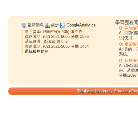
學習歷程問
最新消息
統計
GoogleAnalytics
Q: 開放
證照獎勵:
諮輔中心(I405)
張立卉
A: 目前
聯絡電話: (02) 2621-5656 分機 3526
生)使用。
系統維護:
資訊處
曾江安
Q: 畢業
聯絡電話: (02) 2621-5656 分機 3484
A: 是的
系統。
Q: 我無法
A: 請確
份。若需
分機:2897
Tamkang University Student ePort