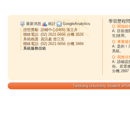
學習歷程問
最新消息
統計
GoogleAnalytics
Q: 開放
證照獎勵:
諮輔中心(I405)
張立卉
A: 目前
聯絡電話: (02) 2621-5656 分機 3526
生)使用。
系統維護:
資訊處
曾江安
Q: 畢業
聯絡電話: (02) 2621-5656 分機 3484
A: 是的
系統。
Q: 我無法
A: 請確
份。若需
分機:2897
Tamkang University Student ePort