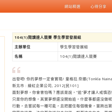
網站精選
心得分享
104(1)閱讀達人競賽 學生學習發展組
主辦單位
學生學習發展組
名稱
104(1)閱讀達人競賽
出發吧! 你的夢想一定會實現/ 童格拉.奈娜(Tonkla Naina
新北市 : 繪虹企業公司, 2012[民101]
面對夢想，你會害怕嗎？應該是說，”追”夢才讓人戒慎
只是你的想像，其實夢想還沒開始追，什麼事都還沒做
讀
行動，去嘗試每一種可能，且把握住每個機會，當跨出