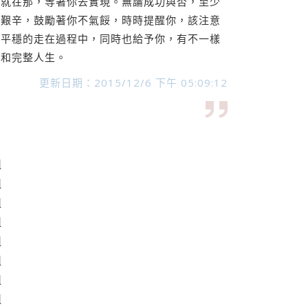
想就在那，等著你去實現。無論成功與否，至少
的艱辛，鼓勵著你不氣餒，時時提醒你，該注意
能平穩的走在過程中，同時也給予你，有不一樣
想和完整人生。
更新日期：2015/12/6 下午 05:09:12
組
組
組
組
組
組
組
組