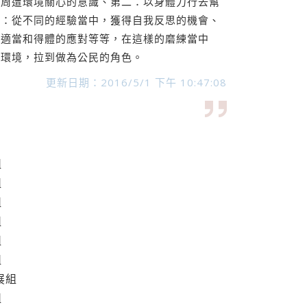
於周遭環境關心的意識、第二：以身體力行去幫
三：從不同的經驗當中，獲得自我反思的機會、
做適當和得體的應對等等，在這樣的磨練當中
的環境，拉到做為公民的角色。
更新日期：2016/5/1 下午 10:47:08
組
組
組
組
組
組
展組
組