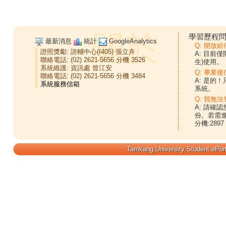
學習歷程問
最新消息
統計
GoogleAnalytics
Q: 開放
證照獎勵:
諮輔中心(I405)
張立卉
A: 目前
聯絡電話: (02) 2621-5656 分機 3526
生)使用。
系統維護:
資訊處
曾江安
Q: 畢業
聯絡電話: (02) 2621-5656 分機 3484
A: 是的
系統。
Q: 我無法
A: 請確
份。若需
分機:2897
Tamkang University Student ePort