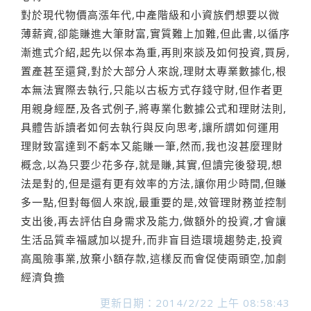
對於現代物價高漲年代,中產階級和小資族們想要以微
薄薪資,卻能賺進大筆財富,實質難上加難,但此書,以循序
漸進式介紹,起先以保本為重,再則來談及如何投資,買房,
置產甚至還貸,對於大部分人來說,理財太專業數據化,根
本無法實際去執行,只能以古板方式存錢守財,但作者更
用親身經歷,及各式例子,將專業化數據公式和理財法則,
具體告訴讀者如何去執行與反向思考,讓所謂如何運用
理財致富達到不虧本又能賺一筆,然而,我也沒甚麼理財
概念,以為只要少花多存,就是賺,其實,但讀完後發現,想
法是對的,但是還有更有效率的方法,讓你用少時間,但賺
多一點,但對每個人來說,最重要的是,效管理財務並控制
支出後,再去評估自身需求及能力,做額外的投資,才會讓
生活品質幸福感加以提升,而非盲目造環境趨勢走,投資
高風險事業,放棄小額存款,這樣反而會促使兩頭空,加劇
經濟負擔
更新日期：2014/2/22 上午 08:58:43