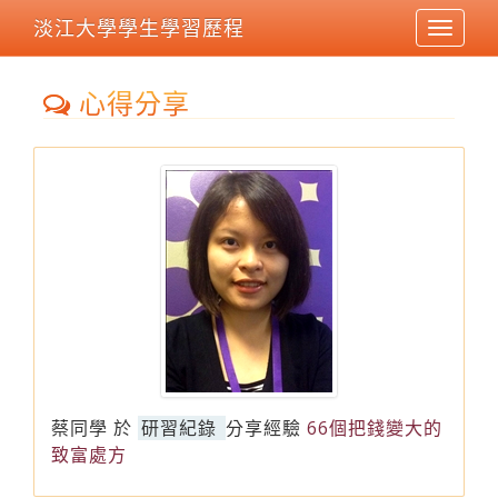
淡江大學學生學習歷程
Toggle
navigat
心得分享
蔡同學
於
研習紀錄
分享經驗
66個把錢變大的
致富處方