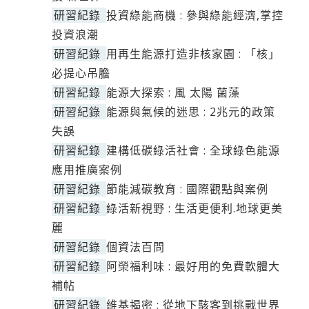
研習紀錄
投資綠能商機 : 參與綠能經濟,掌控
投資浪潮
研習紀錄
用再生能源打造非核家園 : 「核」
必提心吊膽
研習紀錄
能源大探索 : 風 太陽 菌藻
研習紀錄
能源與氣候的迷思 : 2兆元的政策
失誤
研習紀錄
建構低碳綠活社會 : 全球綠色能源
應用推廣案例
研習紀錄
節能減碳教育 : 國際觀點與案例
研習紀錄
綠活新視野 : 生活更便利.地球更美
麗
研習紀錄
個資法百問
研習紀錄
阿榮福利味 : 最好用的免費軟體大
補帖
研習紀錄
維基揭密 : 從地下駭客到挑戰世界