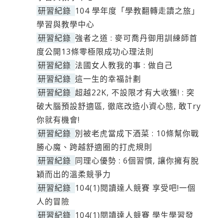
研習紀錄
104 學年度「學教翻轉走讀之旅」
學習與教學中心
研習紀錄
強者之道 : 麥可喬丹御用訓練師首
度公開13條零極限成功心理法則
研習紀錄
法國女人教我的事 : 做自己
研習紀錄
這一生的幸福計劃
研習紀錄
超越22K, 不設限才有大收獲! : 突
破大腦預設舒適區, 徹底改造小資心態, 敢Try
你就有機會!
研習紀錄
別被老虎當成下酒菜 : 10條幫你戰
勝心魔、跨越舒適圈的打虎規則
研習紀錄
同理心優勢 : 6個習慣, 讓你擁有脫
穎而出的溫柔競爭力
研習紀錄
104(1)閱讀達人競賽 享受吧!一個
人的冒險
研習紀錄
104(1)閱讀達人競賽 學生學習發