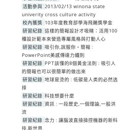
活動參與
2013/02/13 winona state
univerity cross culture activity
校內獲獎
103年度教育部學海飛颺獎學金
研習紀錄
這樣的簡報設計才吸睛：活用100
種設計範本來營造專屬風格與打動人心
研習紀錄
吸引你,說服你‧簡報 :
PowerPoint美感傳達力鐵則
研習紀錄
PPT該懂的8個黃金法則 : 吸引人
的簡報也可以很簡單的做出來
研習紀錄
地球是烫的 : 低碳是人类的必然选
择
研習紀錄
科技想要什麼
研習紀錄
資訊 : 一段歷史,一個理論,一股洪
流
研習紀錄
念力 : 讓腦波直接操控機器的新科
技.新世界