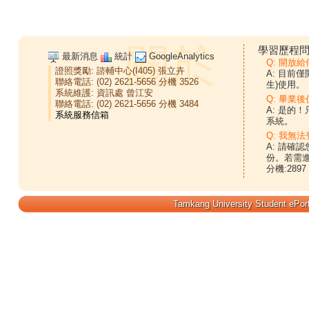
學習歷程問
最新消息
統計
GoogleAnalytics
Q: 開放
證照獎勵:
諮輔中心(I405)
張立卉
A: 目前
聯絡電話: (02) 2621-5656 分機 3526
生)使用。
系統維護:
資訊處
曾江安
Q: 畢業
聯絡電話: (02) 2621-5656 分機 3484
A: 是的
系統。
Q: 我無法
A: 請確
份。若需
分機:2897
Tamkang University Student ePort