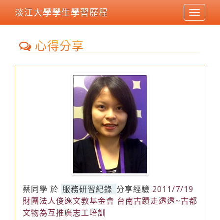
淡江大學學生學習歷程
Toggle
navigat
心得分享
蔡同學
於
服務研習紀錄
分享經驗
2011/7/19
財團法人俊逸文教基金會 台南古蹟走透透~古都
文物為互推廣志工培訓