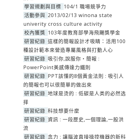
學習規劃與目標
104/1 職場競爭力
活動參與
2013/02/13 winona state
univerity cross culture activity
校內獲獎
103年度教育部學海飛颺獎學金
研習紀錄
這樣的簡報設計才吸睛：活用100
種設計範本來營造專屬風格與打動人心
研習紀錄
吸引你,說服你‧簡報 :
PowerPoint美感傳達力鐵則
研習紀錄
PPT該懂的8個黃金法則 : 吸引人
的簡報也可以很簡單的做出來
研習紀錄
地球是烫的 : 低碳是人类的必然选
择
研習紀錄
科技想要什麼
研習紀錄
資訊 : 一段歷史,一個理論,一股洪
流
研習紀錄
念力 : 讓腦波直接操控機器的新科