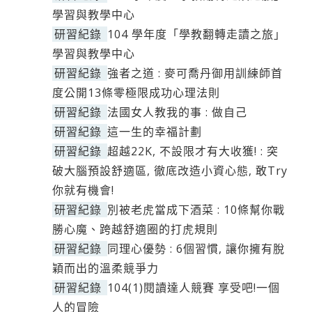
學習與教學中心
研習紀錄
104 學年度「學教翻轉走讀之旅」
學習與教學中心
研習紀錄
強者之道 : 麥可喬丹御用訓練師首
度公開13條零極限成功心理法則
研習紀錄
法國女人教我的事 : 做自己
研習紀錄
這一生的幸福計劃
研習紀錄
超越22K, 不設限才有大收獲! : 突
破大腦預設舒適區, 徹底改造小資心態, 敢Try
你就有機會!
研習紀錄
別被老虎當成下酒菜 : 10條幫你戰
勝心魔、跨越舒適圈的打虎規則
研習紀錄
同理心優勢 : 6個習慣, 讓你擁有脫
穎而出的溫柔競爭力
研習紀錄
104(1)閱讀達人競賽 享受吧!一個
人的冒險